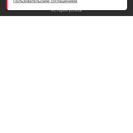
Пользовательским соглашением
.
Руководство
История успеха
Заказчики
Партнеры
Лицензии и сертификаты
Награды
Система менеджмента
Вакансии
Дополнительные сведения
Продукция
Системы контроля лесопожарной обстановки
Системы мониторинга и управления подвижными объектами
Системы оповещения населения и потенциально опасных
объектов
Оборудование оповещения и передачи данных
Интеллектуальные терминалы