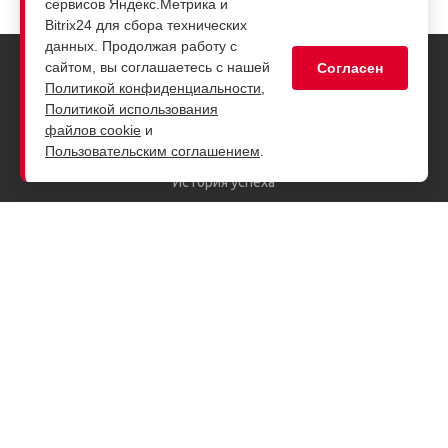
сервисов Яндекс.Метрика и
Bitrix24 для сбора технических
данных. Продолжая работу с
сайтом, вы соглашаетесь с нашей
Согласен
Политикой конфиденциальности
,
Компания
Политикой использования
О компании
файлов cookie
и
Пользовательским соглашением
.
Руководство
История успеха
Заказчики
Партнеры
Лицензии и сертификаты
Награды
Система менеджмента
Вакансии
Дополнительные сведения
Продукция