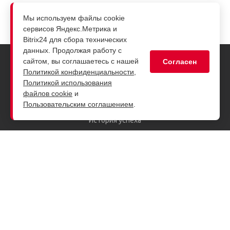
Мы используем файлы cookie
сервисов Яндекс.Метрика и
Bitrix24 для сбора технических
данных. Продолжая работу с
сайтом, вы соглашаетесь с нашей
Согласен
Политикой конфиденциальности
,
Компания
Политикой использования
О компании
файлов cookie
и
Пользовательским соглашением
.
Руководство
История успеха
Заказчики
Партнеры
Лицензии и сертификаты
Награды
Система менеджмента
Вакансии
Дополнительные сведения